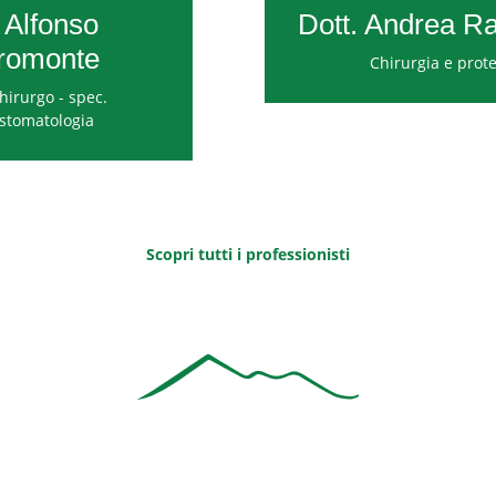
 Alfonso
Dott. Andrea Ra
romonte
Chirurgia e prote
irurgo - spec.
stomatologia
Scopri tutti i professionisti