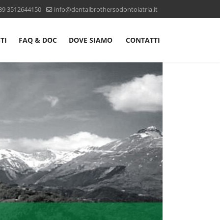
39 3512644150
info@dentalbrothersodontoiatria.it
TI
FAQ & DOC
DOVE SIAMO
CONTATTI